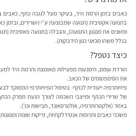
כאבים בזמן הרמת היד, בעיקר מעל לגובה כתף, כאבים ב
בתנועה אקטיבית (תנועה שמבוצעת ע״י השרירים, ובזמן כ
ומשנים את מנגנון התנועה), והגבלה בתנועה פאסיבית (תנ
בגלל משהו מכאני כגון הידבקות).
כיצד נטפל?
הורדת עומס, הימנעות מפעילות מאומצת והרמת היד למעל
את הסימפטומים של הכאב.
פיזיותרפיה ייעודית לכתף- בטיפול הפיזיותרפי הממוקד לבעיה
של שרירי הכתף ומייצבי השכמה לצורך הנעת מפרק הכתף ו
באזור (אלקטרותרפיה, אולטרסאונד, חבישות וכו׳).
משככי כאבים ותרופות אנטידלקתיות, זריקות שונות ומגוונות