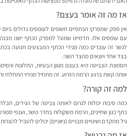
האם ידעתם שלמעלה מ 50% מפציעות הכתף מאופיינות ב-"תסמונת הצביטה"?
אז מה זה אומר בעצם?
אין ספק שמפרקי הכתפיים חשופים לעומסים גדולים ביום י
עם עומסים אלו. תדמיינו שמעל למפרק הכתף ישנו מבנה
לגשר זה עוברים כמה מגידי הכתף המבצעים תנועה בכתף
בצד אחד ויוצאים מהצד השני.
תסמונת הצביטה היא בעצם מגוון הבעיות, התלונות והסימנ
אותה קשת ברגע הרמת הזרוע. זה מתחיל מגירוי התחלתי והפי
למה זה קורה?
כמה סיבות יכולות לגרום לאותה צביטה של הגידים, חבלה
כתף כגון שחיינים, הרמת משקולות בחדר כושר, וענפי ספורט
גיל מתקדם ושינויים מבניים (ניווניים) יכולים להוביל להצר
אז מה נרגיש?