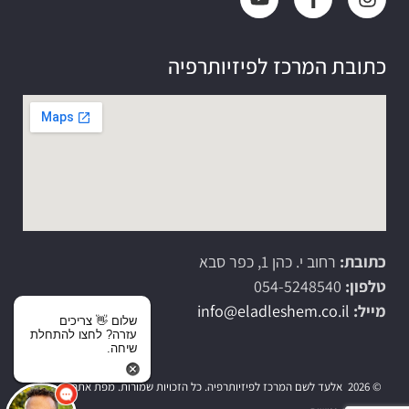
כתובת המרכז לפיזיותרפיה
כתובת:
רחוב י. כהן 1, כפר סבא
טלפון:
054-5248540
מייל:
info@eladleshem.co.il
שלום 👋 צריכים
עזרה? לחצו להתחלת
שיחה.
© 2026 אלעד לשם המרכז לפיזיותרפיה. כל הזכויות שמורות.
מפת אתר