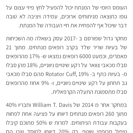
העומס היומי של המנתח יכול להפעיל לחץ פיזי עצום על
גופו כתוצאה מניתוחים ארוכים, עמידה ויציבה לא טובה
דבר שיכול אף להפחית את חיי העבודה של המנתח.
מחקר גדול שפורסם ב -2017 עסק בשאלה מה השכיחות
של בעיות שריר שלד בקרב רופאים מנתחים. מתוך 21
מאמרים, וכמעט 6000 רופאים נמצאו ש- 17% מהרופאים
סבלו מכאבי צוואר על רקע שינויים ניווניים, 18% מהן סבלו
מ- בעיות כתף ב- Rotator Cuff, 19% מהם סבלו מכאבי
גב תחתון על רקע שינויים ניווניים, ו- 9% אחוז מהרופאים
סבלו מתסמונת התעלה הקרפאלית.
במחקר אחר מ 2014 של William T. Davis וחבריו 40%
מתוך 260 רופאים מנתחים דיווחו על פציעה אחת לפחות
בעקבות עבודת הניתוחים. למרות ש 50% מתוכם קיבלו
טיפול תרופתי שוטף, רק 20% דיווחו למוסד שבו הם