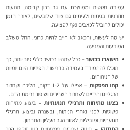
עמידה סטטית וממושכת עם גב רכון קדימה, תנועות
חוזרניות בניתוח ולעיתים גם ציוד שלובשים, לאורך הזמן
יכולים להוביל לכאבים ואף לפציעה.
יש מה לעשות, והכאב לא חייב להיות כרוני. החל משלב
המודעות והמניעה.
הישארו בכושר –
ככל שתהיו בכושר כללי טוב יותר, כך
תוכלו להתמודד בעמידה בדרישות הפיזיות היום יומיות
של הניתוחים.
קחו הפסקות –
אפילו של 1-2 דקות, הליכה ושחרור
הרגליים והידיים לשחרור השרירים ושיפור זרימת הדם.
בצעו מתיחות ותרגילי תנועתיות –
ביצוע מתיחות
פשוטות לפני ואחרי הניתוח, ובשגרה וביצוע תרגילי
תנועתיות ומוביליות לאזור הגב העליון והתחתון.
התחזקו –
חיזוק שרירים ספציפיים כגון זוקפי הגב