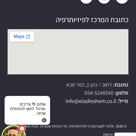
כתובת המרכז לפיזיותרפיה
כתובת:
רחוב י. כהן 1, כפר סבא
טלפון:
054-5248540
מייל:
info@eladleshem.co.il
שלום 👋 צריכים
עזרה? לחצו להתחלת
שיחה.
© 2026 אלעד לשם המרכז לפיזיותרפיה. כל הזכויות שמורות.
מפת אתר
| הצהרת נגישות