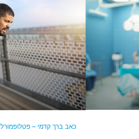
כאב ברך קדמי – פטלופמורלי